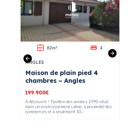
2
82m²
4
4
ANGLES
LA TR
Maison de plain pied 4
Votr
chambres – Angles
de l
199 900€
191 1
,
A découvrir ! Pavillon des années 1990 situé
Découvr
Olonne !
dans un environnement calme, à proximité des
extérieu
commerces et à seulement 10...
centre-v