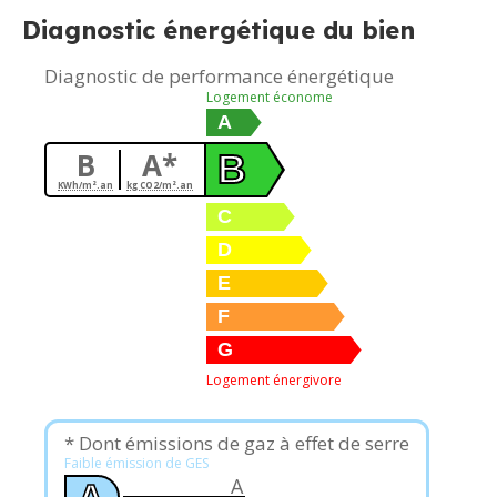
Diagnostic énergétique du bien
Diagnostic de performance énergétique
Logement économe
A
B
A*
B
KWh/m².an
kg CO2/m².an
C
D
E
F
G
Logement énergivore
* Dont émissions de gaz à effet de serre
Faible émission de GES
A