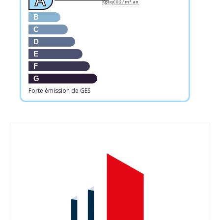
A
KgéqCO2 / m².an
B
C
D
E
F
G
Forte émission de GES