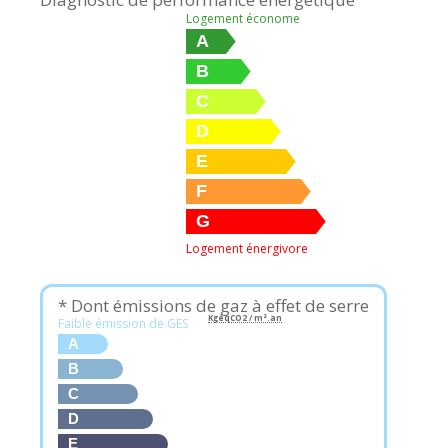
Logement économe
A
B
C
D
E
F
G
Logement énergivore
* Dont émissions de gaz à effet de serre
KgéqCO2 / m².an
Faible émission de GES
A
B
C
D
E