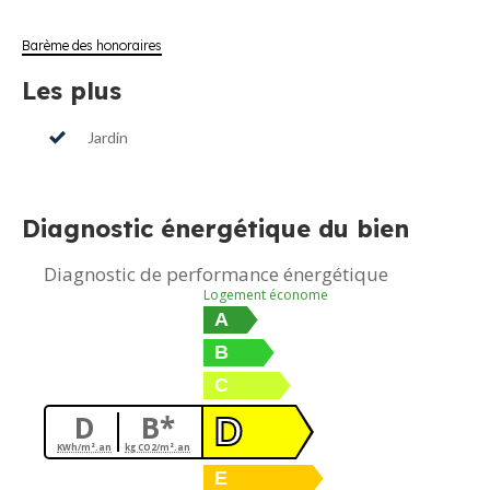
Barème des honoraires
Les plus
Jardin
Diagnostic énergétique du bien
Diagnostic de performance énergétique
Logement économe
A
B
C
D
B*
D
KWh/m².an
kg CO2/m².an
E