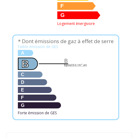
F
G
Logement énergivore
* Dont émissions de gaz à effet de serre
Faible émission de GES
A
B
B
KgéqCO2 / m².an
C
D
E
F
G
Forte émission de GES