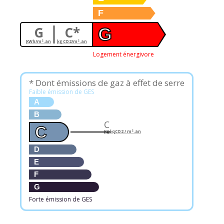
F
G
C*
G
KWh/m².an
kg CO2/m².an
Logement énergivore
* Dont émissions de gaz à effet de serre
Faible émission de GES
A
B
C
C
KgéqCO2 / m².an
D
E
F
G
Forte émission de GES