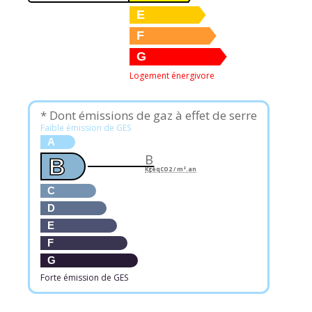
E
F
G
Logement énergivore
* Dont émissions de gaz à effet de serre
Faible émission de GES
A
B
B
KgéqCO2 / m².an
C
D
E
F
G
Forte émission de GES