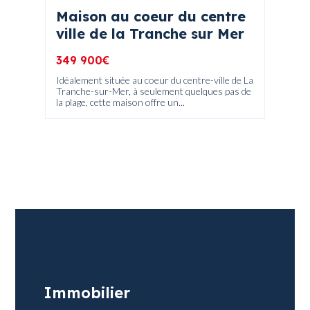
Maison au coeur du centre
Mais
ville de la Tranche sur Mer
cham
349 900€
199 9
Idéalement située au coeur du centre-ville de La
A découv
me, à
Tranche-sur-Mer, à seulement quelques pas de
dans un
..
la plage, cette maison offre un...
commerc
Immobilier