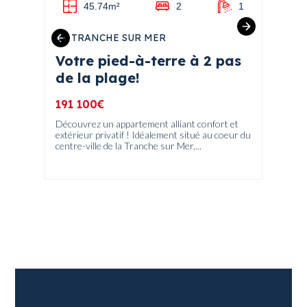
2
45.74m²
2
1
LA TRANCHE SUR MER
ANGLE
son
Votre pied-à-terre à 2 pas
Terr
de la
de la plage!
117 9
191 100€
Venez dé
043 m²,
Découvrez un appartement alliant confort et
verdoyan
extérieur privatif ! Idéalement situé au coeur du
 de La
centre-ville de la Tranche sur Mer,...
n...