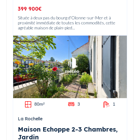
399 900€
Située à deux pas du bourg d'Olonne-sur-Mer et à
proximité immédiate de toutes les commodités, cette
agréable maison de plain-pied...
80m²
3
1
La Rochelle
Maison Echoppe 2-3 Chambres,
Jardin