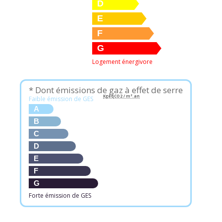
D
E
F
G
Logement énergivore
* Dont émissions de gaz à effet de serre
KgéqCO2 / m².an
Faible émission de GES
A
B
C
D
E
F
G
Forte émission de GES