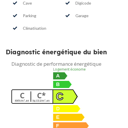
Cave
Digicode
Parking
Garage
Climatisation
Diagnostic énergétique du bien
Diagnostic de performance énergétique
Logement économe
A
B
C
C*
C
KWh/m².an
kg CO2/m².an
D
E
F