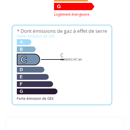
G
Logement énergivore
* Dont émissions de gaz à effet de serre
Faible émission de GES
A
B
C
C
KgéqCO2 / m².an
D
E
F
G
Forte émission de GES