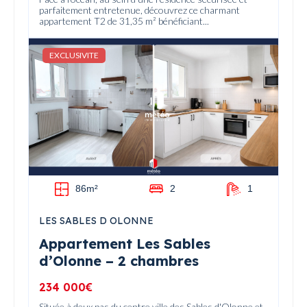
parfaitement entretenue, découvrez ce charmant
appartement T2 de 31,35 m² bénéficiant...
EXCLUSIVITE
86m²
2
1
LES SABLES D OLONNE
Appartement Les Sables
d’Olonne – 2 chambres
234 000€
Située à deux pas du centre ville des Sables d'Olonne et