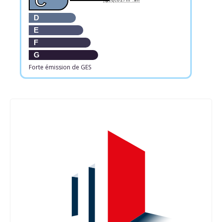
C
D
E
F
G
Forte émission de GES