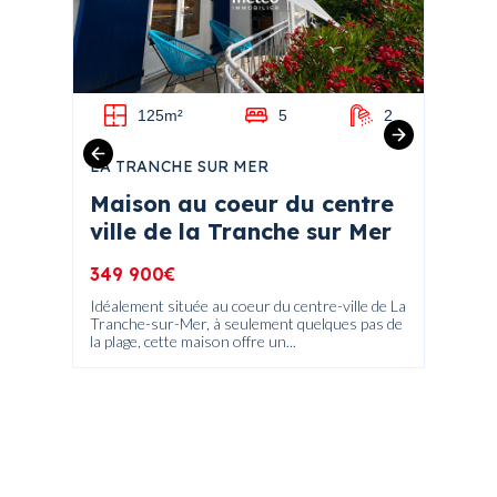
1
125m²
5
2
LA TRANCHE SUR MER
ANGLE
Maison au coeur du centre
Mais
ville de la Tranche sur Mer
cham
349 900€
199 9
Idéalement située au coeur du centre-ville de La
A découv
me, à
Tranche-sur-Mer, à seulement quelques pas de
dans un
..
la plage, cette maison offre un...
commerc