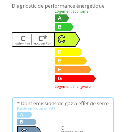
Diagnostic de performance énergétique
Logement économe
A
B
C
C*
C
KWh/m².an
kg CO2/m².an
D
E
F
G
Logement énergivore
* Dont émissions de gaz à effet de serre
Faible émission de GES
A
B
C
KgéqCO2 / m².an