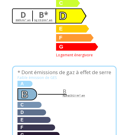
C
D
B*
D
KWh/m².an
kg CO2/m².an
E
F
G
Logement énergivore
* Dont émissions de gaz à effet de serre
Faible émission de GES
A
B
B
KgéqCO2 / m².an
C
D
E
F
G