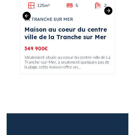
1
125m²
5
2
LA TRANCHE SUR MER
ANGLE
Maison au coeur du centre
Mais
ville de la Tranche sur Mer
cham
349 900€
199 9
Idéalement située au coeur du centre-ville de La
A découv
me, à
Tranche-sur-Mer, à seulement quelques pas de
dans un
..
la plage, cette maison offre un...
commerc